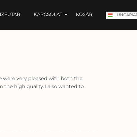
IZFUTÁR
KAPCSOLAT
KOSÁR
HUNGARIA
we were very pleased with both the
he high quality. I also wanted to