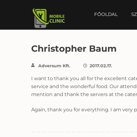
FŐOLDAL
SZ
MOBILE CLINIC
Okostelefonok, tabletek javítása, értékesítése
Christopher Baum
Adversum Kft.
2017.02.17.
I want to thank you all for the excellent 
service and the wonderful food. Our atten
mention and thank the servers at the cater
Again, thank you for everything. I am very 