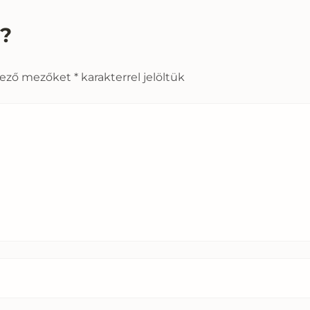
s?
lező mezőket
*
karakterrel jelöltük