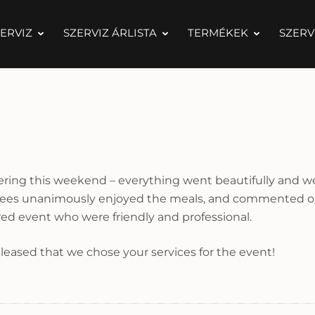
ERVIZ
SZERVIZ ÁRLISTA
TERMÉKEK
SZERV
catering this weekend – everything went beautifully and 
dees unanimously enjoyed the meals, and commented on t
ed event who were friendly and professional.
pleased that we chose your services for the event!