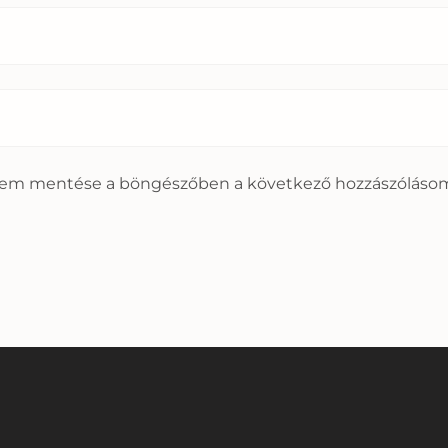
mem mentése a böngészőben a következő hozzászóláso
⠀
⠀