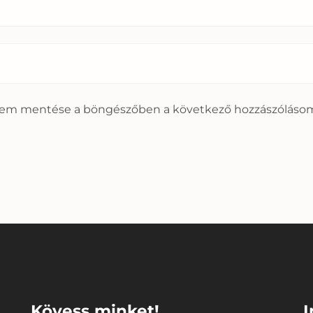
mem mentése a böngészőben a következő hozzászóláso
⠀
⠀
Kövess minket!
I