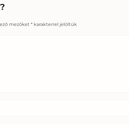
s?
lező mezőket
*
karakterrel jelöltük