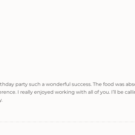
day party such a wonderful success. The food was absol
rence. I really enjoyed working with all of you. I’ll be ca
.