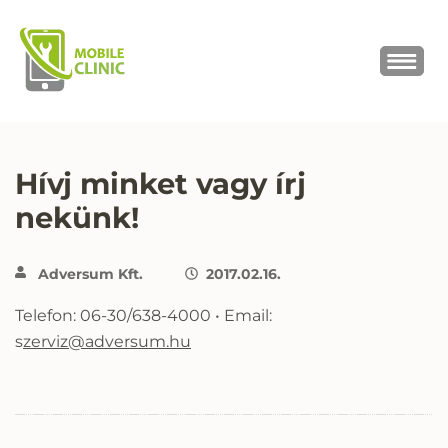
MOBILE CLINIC
Okostelefonok, tabletek javítása,
értékesítése
Hívj minket vagy írj
nekünk!
Adversum Kft.
2017.02.16.
Telefon: 06-30/638-4000 • Email:
s
zerviz@adversum.hu