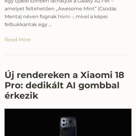
egy újabb színben láthatjuk a Galaxy A27-et –
amelyet feltehetően „Awesome Mint” (Csodás
Menta) néven fognak hívni –, mivel a képei
felbukkantak egy …
Read More
Új rendereken a Xiaomi 18
Pro: dedikált AI gombbal
érkezik