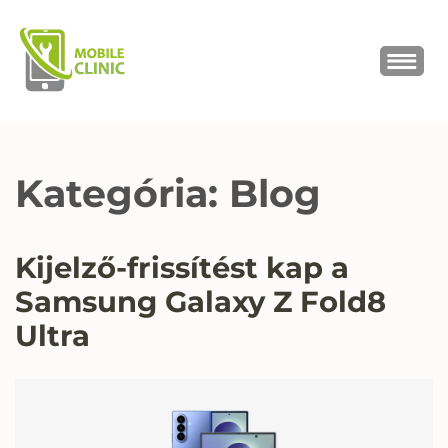
MOBILE CLINIC
Okostelefonok, tabletek javítása,
értékesítése
Kategória:
Blog
Kijelző-frissítést kap a
Samsung Galaxy Z Fold8
Ultra