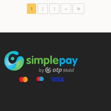
1
2
3
4
⠀