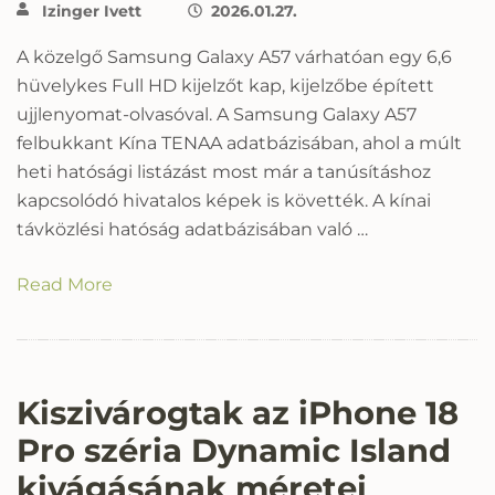
Izinger Ivett
2026.01.27.
A közelgő Samsung Galaxy A57 várhatóan egy 6,6
hüvelykes Full HD kijelzőt kap, kijelzőbe épített
ujjlenyomat-olvasóval. A Samsung Galaxy A57
felbukkant Kína TENAA adatbázisában, ahol a múlt
heti hatósági listázást most már a tanúsításhoz
kapcsolódó hivatalos képek is követték. A kínai
távközlési hatóság adatbázisában való …
Read More
Kiszivárogtak az iPhone 18
Pro széria Dynamic Island
kivágásának méretei