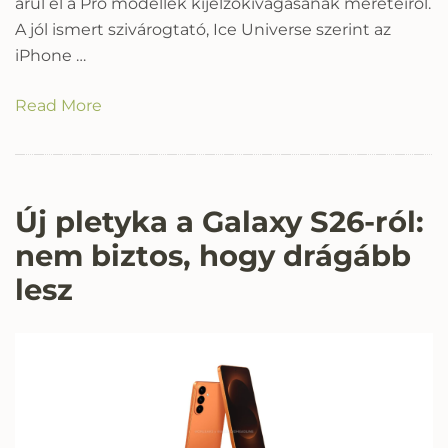
árul el a Pro modellek kijelzőkivágásának méreteiről.
A jól ismert szivárogtató, Ice Universe szerint az
iPhone …
Read More
Új pletyka a Galaxy S26-ról:
nem biztos, hogy drágább
lesz