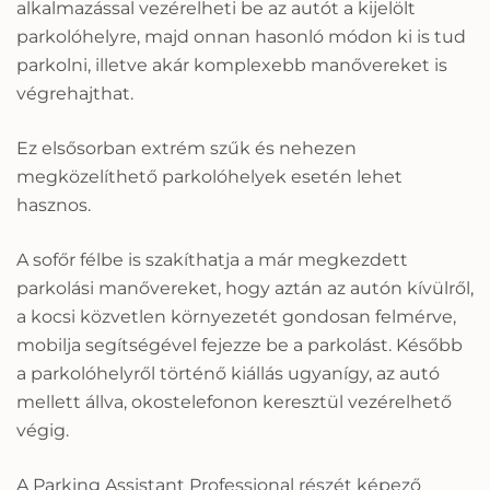
alkalmazással vezérelheti be az autót a kijelölt
parkolóhelyre, majd onnan hasonló módon ki is tud
parkolni, illetve akár komplexebb manővereket is
végrehajthat.
Ez elsősorban extrém szűk és nehezen
megközelíthető parkolóhelyek esetén lehet
hasznos.
A sofőr félbe is szakíthatja a már megkezdett
parkolási manővereket, hogy aztán az autón kívülről,
a kocsi közvetlen környezetét gondosan felmérve,
mobilja segítségével fejezze be a parkolást. Később
a parkolóhelyről történő kiállás ugyanígy, az autó
mellett állva, okostelefonon keresztül vezérelhető
végig.
A Parking Assistant Professional részét képező