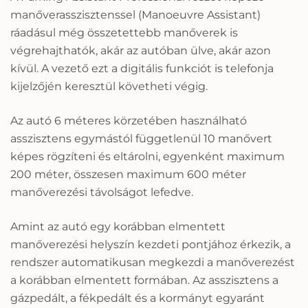
manőverasszisztenssel (Manoeuvre Assistant)
ráadásul még összetettebb manőverek is
végrehajthatók, akár az autóban ülve, akár azon
kívül. A vezető ezt a digitális funkciót is telefonja
kijelzőjén keresztül követheti végig.
Az autó 6 méteres körzetében használható
asszisztens egymástól függetlenül 10 manővert
képes rögzíteni és eltárolni, egyenként maximum
200 méter, összesen maximum 600 méter
manőverezési távolságot lefedve.
Amint az autó egy korábban elmentett
manőverezési helyszín kezdeti pontjához érkezik, a
rendszer automatikusan megkezdi a manőverezést
a korábban elmentett formában. Az asszisztens a
gázpedált, a fékpedált és a kormányt egyaránt