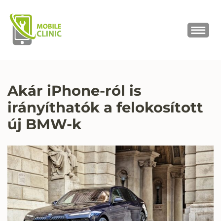
MOBILE CLINIC
Okostelefonok, tabletek javítása,
értékesítése
Akár iPhone-ról is
irányíthatók a felokosított
új BMW-k