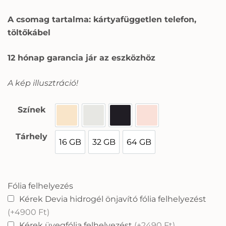
A csomag tartalma: kártyafüggetlen telefon,
töltőkábel
12 hónap garancia jár az eszközhöz
A kép illusztráció!
Színek
Arany
Ezüst
Fekete
Rózsaszín
Tárhely
16 GB
32 GB
64 GB
16 GB
32 GB
64 GB
Fólia felhelyezés
Kérek Devia hidrogél önjavító fólia felhelyezést
(+4900 Ft)
Kérek üvegfólia felhelyezést
(+2490 Ft)